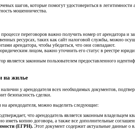
евых шагов, которые помогут удостовериться в легитимности ар
тность мошенничества.
процессе переговоров важно получить номер от арендатора и за
венных ресурсах, таких как сайт налоговой службы, можно осу
ами арендатора, чтобы убедиться, что они совпадают.
юридическим лицом, важно уточнить его статус в реестре юриди
атор является законным пользователем предоставленного иденти
и на жилье
 наличии у арендодателя всех необходимых документов, подтве
ит безопасность сделки.
 на арендодателя, можно выделить следующие:
дтверждает, что арендодатель является законным владельцем кв
о иметь копию договора, а также все дополнительные соглашени
имости (ЕГРН).
Этот документ содержит актуальные данные о в