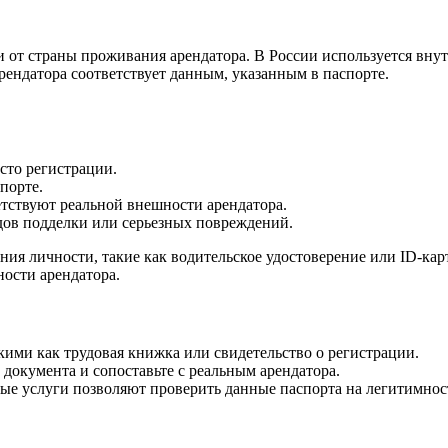
и от страны проживания арендатора. В России используется вну
арендатора соответствует данным, указанным в паспорте.
сто регистрации.
порте.
етствуют реальной внешности арендатора.
дов подделки или серьезных повреждений.
ия личности, такие как водительское удостоверение или ID-кар
ости арендатора.
кими как трудовая книжка или свидетельство о регистрации.
документа и сопоставьте с реальным арендатора.
ые услуги позволяют проверить данные паспорта на легитимнос